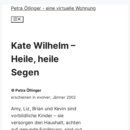
Zum
Petra Öllinger - eine virtuelle Wohnung
Inhalt
Menü
springen
Kate Wilhelm –
Heile, heile
Segen
© Petra Öllinger
erschienen in
evolver
, Jänner 2002
Amy, Liz, Brian und Kevin sind
vorbildliche Kinder – sie
versorgen den Haushalt, achten
auf gesunde Ernährung, sind gut